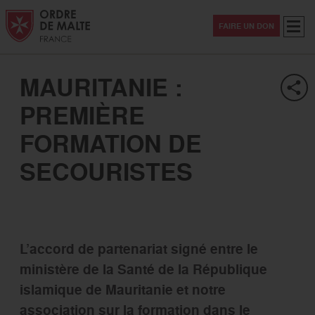
Aller au contenu
Aller à la recherche
Aller au menu
Menu
FAIRE UN DON
MAURITANIE :
PREMIÈRE
FORMATION DE
SECOURISTES
L’accord de partenariat signé entre le
ministère de la Santé de la République
islamique de Mauritanie et notre
association sur la formation dans le