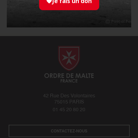
Je fais un don
42 Rue Des Volontaires
75015 PARIS
01 45 20 80 20
CONTACTEZ-NOUS