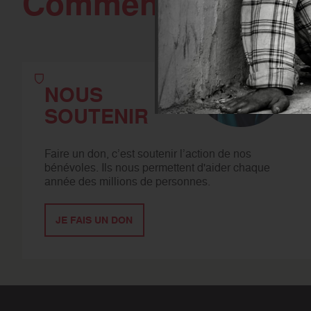
Comment agir
avec
NOUS
SOUTENIR
Faire un don, c’est soutenir l’action de nos
bénévoles. Ils nous permettent d'aider chaque
année des millions de personnes.
JE FAIS UN DON