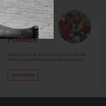
SE
FORMER
Faites le choix de devenir un acteur de sécurité
civile en vous formant aux gestes qui sauvent.
JE ME FORME