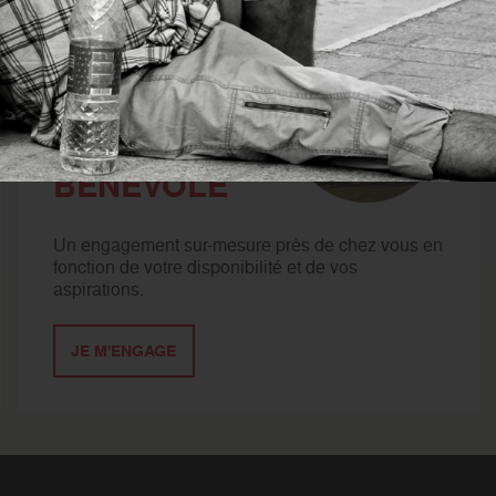
 nous ?
DEVENIR
BÉNÉVOLE
Un engagement sur-mesure près de chez vous en
fonction de votre disponibilité et de vos
aspirations.
JE M'ENGAGE