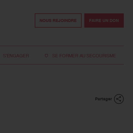
NOUS REJOINDRE
FAIRE UN DON
S'ENGAGER
SE FORMER AU SECOURISME
Devenir bénévole
Je réserve ma formation de secourisme
Devenir secouriste
Nos formations pour les particuliers
bénévole
Nos formations pour les professionnels
Rejoindre la délégation
Partager
des jeunes
Travailler avec nous
Tous les moyens de