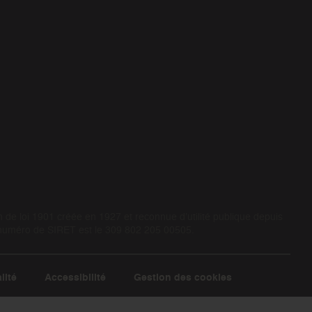
de loi 1901 créée en 1927 et reconnue d’utilité publique depuis
 numéro de SIRET est le 309 802 205 00505.
lité
Accessibilité
Gestion des cookies