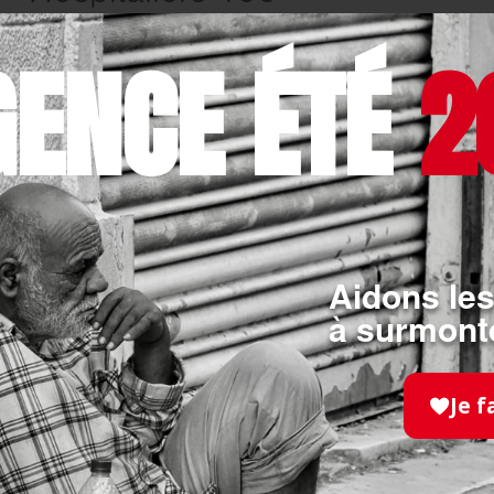
Novembre 2025
GENCE ÉTÉ
2
EN SAVOIR PLUS
Aidons les
à surmonte
Je f