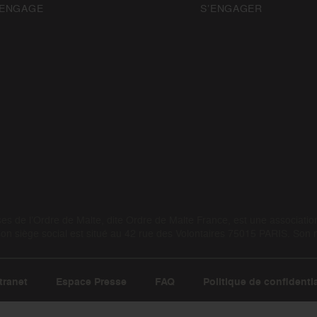
’ENGAGE
S’ENGAGER
 de l’Ordre de Malte, dite Ordre de Malte France, est une association 
 siège social est situé au 42 rue des Volontaires 75015 PARIS. Son
tranet
Espace Presse
FAQ
Politique de confidentia