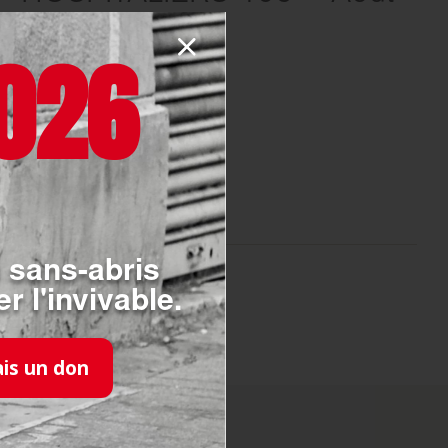
2025
026
EN SAVOIR PLUS
 sans-abris
r l'invivable.
ais un don