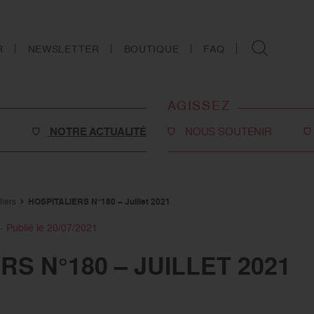
R
NEWSLETTER
BOUTIQUE
FAQ
AGISSEZ
NOTRE ACTUALITÉ
NOUS SOUTENIR
Faire un don
Philanthropie
iers
HOSPITALIERS N°180 – Juillet 2021
o-social
Devenir partenaire
- Publié le 20/07/2021
Legs, donations et
RS N°180 – JUILLET 2021
assurances-vie
s
Tous les moyens de nous
soutenir