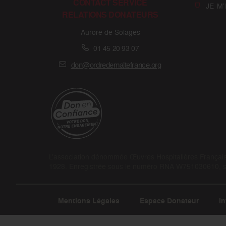
CONTACT SERVICE
JE M
RELATIONS DONATEURS
Aurore de Solages
01 45 20 93 07
don@ordredemaltefrance.org
L’association dénommée Œuvres Hospitalières Françaises
1928. Enregistrée sous le numéro RNA W751030610, son
Mentions Légales
Espace Donateur
In