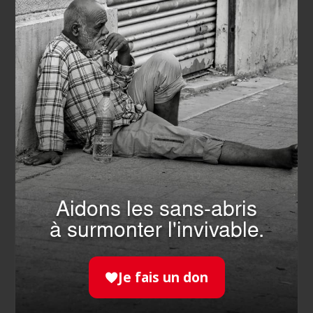
Faire un don, c’est soutenir l’action de nos
bénévoles. Ils nous permettent d'aider chaque
année des millions de personnes.
JE FAIS UN DON
DEVENIR
BÉNÉVOLE
Aidons les sans-abris
à surmonter l'invivable.
Un engagement sur-mesure près de chez vous en
fonction de votre disponibilité et de vos aspirations.
Je fais un don