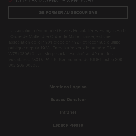
TOUS LES MOYENS DE S’ENGAGER
SE FORMER AU SECOURISME
L’association dénommée Œuvres Hospitalières Françaises de
l’Ordre de Malte, dite Ordre de Malte France, est une
association de loi 1901 créée en 1927 et reconnue d’utilité
publique depuis 1928. Enregistrée sous le numéro RNA
W751030610, son siège social est situé au 42 rue des
Volontaires 75015 PARIS. Son numéro de SIRET est le 309
802 205 00505.
Mentions Légales
Espace Donateur
Intranet
Espace Presse