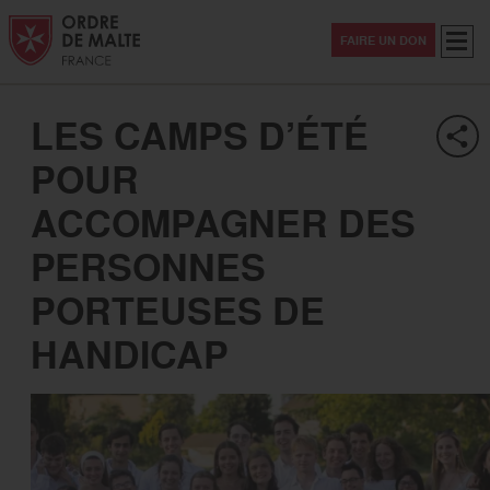
Aller au contenu
Aller à la recherche
Aller au menu
Menu
FAIRE UN DON
LES CAMPS D’ÉTÉ
POUR
ACCOMPAGNER DES
PERSONNES
PORTEUSES DE
HANDICAP