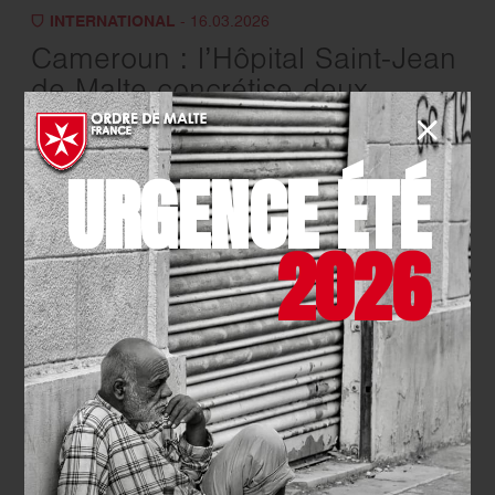
INTERNATIONAL
- 16.03.2026
Cameroun : l’Hôpital Saint-Jean
de Malte concrétise deux
partenariats clés pour de
meilleurs soins
URGENCE ÉTÉ
EN SAVOIR PLUS
2026