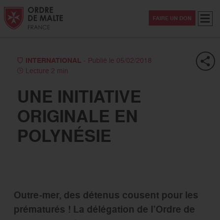
Aller au contenu
Aller à la recherche
Aller au menu
Menu
FAIRE UN DON
INTERNATIONAL
- Publié le 05/02/2018
Lecture 2 min
UNE INITIATIVE
ORIGINALE EN
POLYNÉSIE
Outre-mer, des détenus cousent pour les
prématurés ! La délégation de l’Ordre de