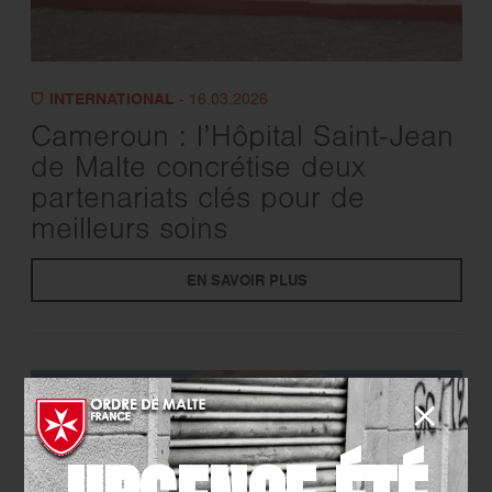
INTERNATIONAL
- 16.03.2026
Cameroun : l’Hôpital Saint-Jean
de Malte concrétise deux
partenariats clés pour de
meilleurs soins
EN SAVOIR PLUS