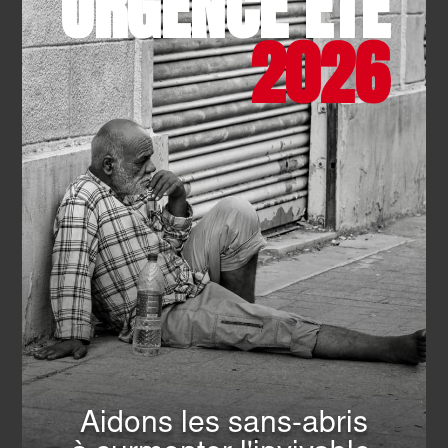
URGENCE ÉTÉ
2026
INTERNATIONAL
- 05.03.2026
L’Ordre de Malte France
maintient sa présence au
Moyen-Orient
EN SAVOIR PLUS
TOUTES LES ACTUALITÉS
Aidons les sans-abris