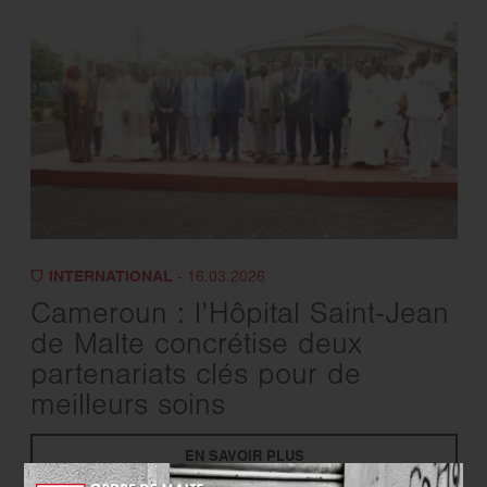
INTERNATIONAL
- 16.03.2026
Cameroun : l’Hôpital Saint-Jean
de Malte concrétise deux
partenariats clés pour de
meilleurs soins
EN SAVOIR PLUS