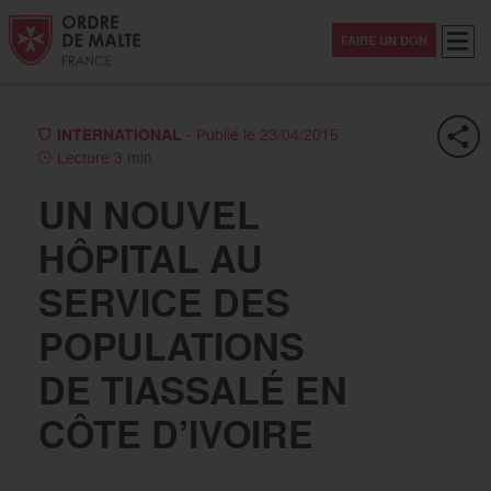
Aller au contenu
Aller à la recherche
Aller au menu
Menu
FAIRE UN DON
INTERNATIONAL
- Publié le 23/04/2015
Lecture 3 min
UN NOUVEL
HÔPITAL AU
SERVICE DES
POPULATIONS
DE TIASSALÉ EN
CÔTE D’IVOIRE