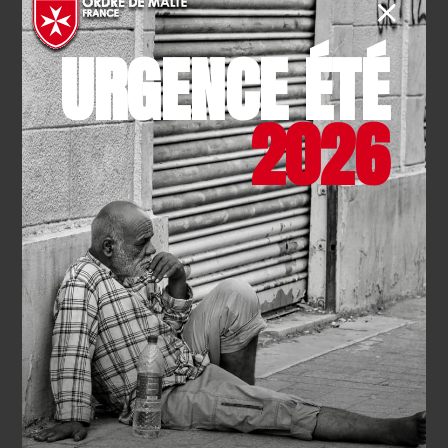
URGENCE ÉTÉ
2026
INTERNATIONAL
- 05.03.2026
L’Ordre de Malte France
maintient sa présence au
Moyen-Orient
EN SAVOIR PLUS