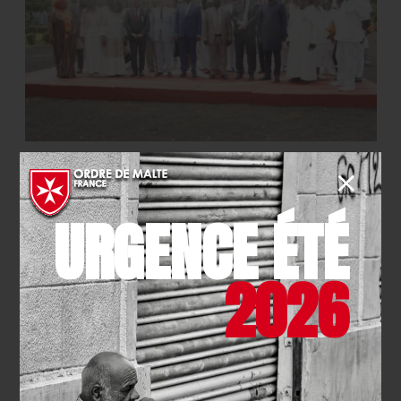
INTERNATIONAL
- 16.03.2026
Cameroun : l’Hôpital Saint-Jean
URGENCE ÉTÉ
de Malte concrétise deux
partenariats clés pour de
2026
meilleurs soins
EN SAVOIR PLUS