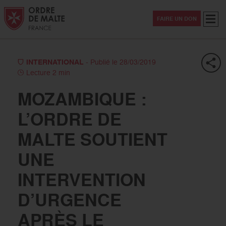
Aller au contenu
Aller à la recherche
Aller au menu
Menu
FAIRE UN DON
INTERNATIONAL
- Publié le 28/03/2019
Lecture 2 min
MOZAMBIQUE :
L’ORDRE DE
MALTE SOUTIENT
UNE
INTERVENTION
D’URGENCE
APRÈS LE