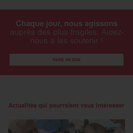
Chaque jour, nous agissons
auprès des plus fragiles. Aidez-
nous à les soutenir !
FAIRE UN DON
Actualités qui pourraient vous intéresser