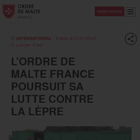
Aller au contenu
Aller à la recherche
Aller au menu
Menu
FAIRE UN DON
INTERNATIONAL
- Publié le 27/01/2017
Lecture 5 min
L’ORDRE DE
MALTE FRANCE
POURSUIT SA
LUTTE CONTRE
LA LÈPRE