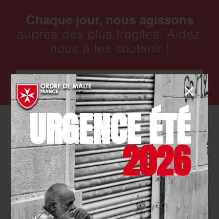
Chaque jour, nous agissons
auprès des plus fragiles. Aidez-
nous à les soutenir !
FAIRE UN DON
URGENCE ÉTÉ
2026
Actualités qui pourraient vous intéresser