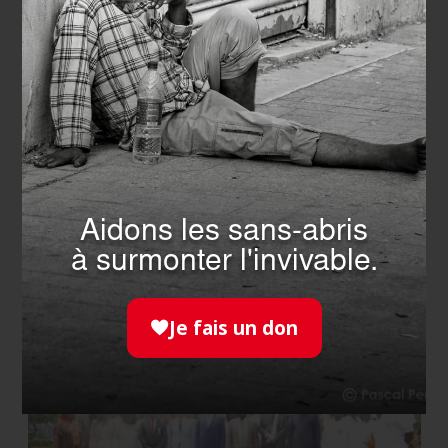
INTERNATIONAL
- 01.04.2026
Santé infantile : mission
médicale au cœur des
Aidons les sans-abris
bidonvilles de Manille
à surmonter l'invivable.
EN SAVOIR PLUS
Je fais un don