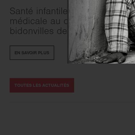
Santé infantile : mission
médicale au cœur des
bidonvilles de Manille
EN SAVOIR PLUS
TOUTES LES ACTUALITÉS