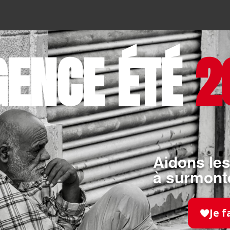
GENCE ÉTÉ
2
Aidons les
à surmonte
Je f
INTERNATIONAL
- 16.03.2026