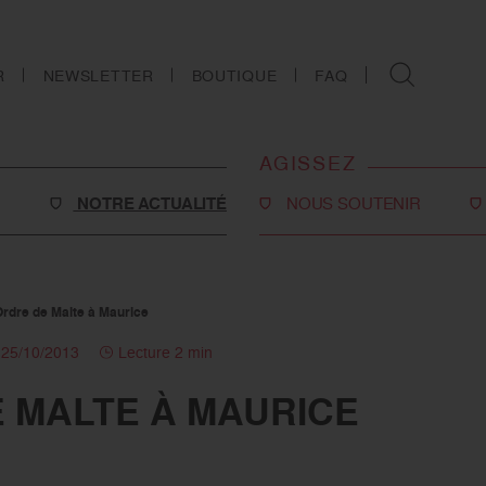
R
NEWSLETTER
BOUTIQUE
FAQ
AGISSEZ
NOTRE ACTUALITÉ
NOUS SOUTENIR
Faire un don
Philanthropie
Ordre de Malte à Maurice
o-social
Devenir partenaire
e 25/10/2013
Lecture 2 min
Legs, donations et
E MALTE À MAURICE
assurances-vie
s
Tous les moyens de nous
soutenir