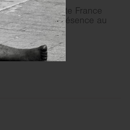
L’Ordre de Malte France
maintient sa présence au
Moyen-Orient
EN SAVOIR PLUS