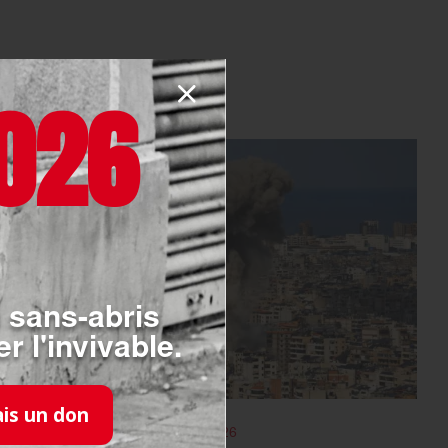
026
 sans-abris
r l'invivable.
ais un don
INTERNATIONAL
- 05.03.2026