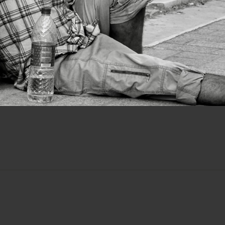
Cameroun : l’Hôpital Saint-
Jean de Malte concrétise
deux partenariats clés pour
de meilleurs soins
EN SAVOIR PLUS