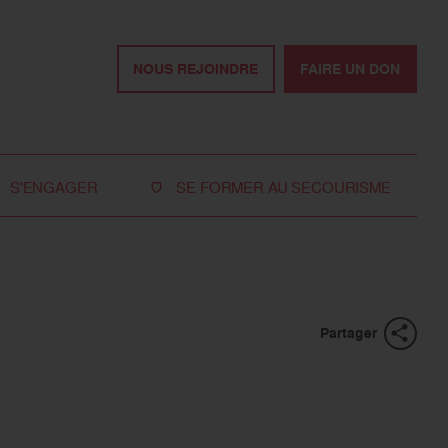
NOUS REJOINDRE
FAIRE UN DON
S'ENGAGER
SE FORMER AU SECOURISME
Devenir bénévole
Je réserve ma formation de secourisme
Devenir secouriste
Nos formations pour les particuliers
bénévole
Nos formations pour les professionnels
Rejoindre la délégation
Partager
des jeunes
Travailler avec nous
Tous les moyens de