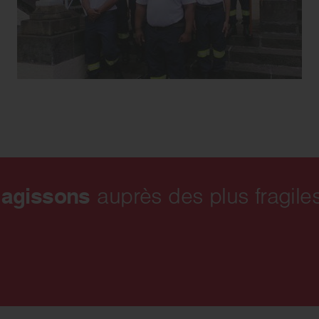
 agissons
auprès des plus fragiles