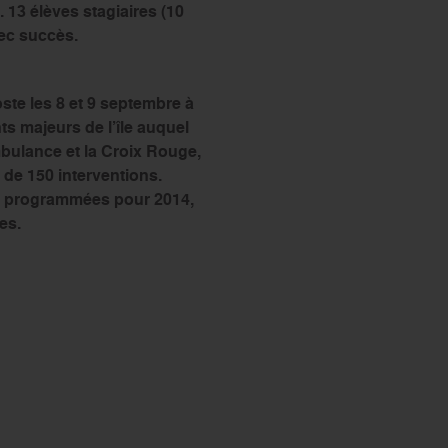
 13 élèves stagiaires (10
ec succès.
te les 8 et 9 septembre à
s majeurs de l’île auquel
bulance et la Croix Rouge,
s de 150 interventions.
té programmées pour 2014,
es.