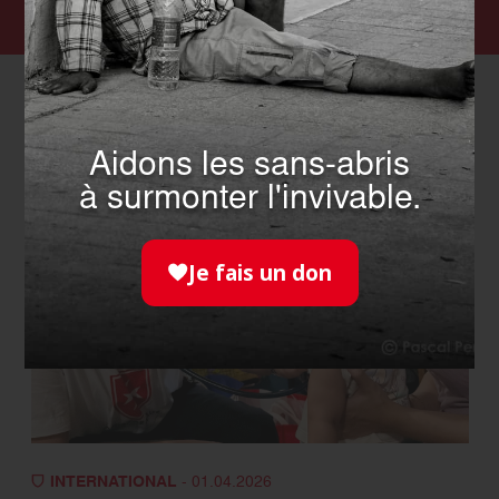
Aidons les sans-abris
Actualités qui pourraient vous intéresser
à surmonter l'invivable.
Je fais un don
INTERNATIONAL
- 01.04.2026