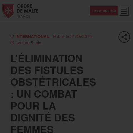
Aller au contenu
Aller à la recherche
Aller au menu
Menu
FAIRE UN DON
INTERNATIONAL
- Publié le 21/05/2019
Lecture 5 min
L’ÉLIMINATION
DES FISTULES
OBSTÉTRICALES
: UN COMBAT
POUR LA
DIGNITÉ DES
FEMMES