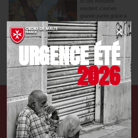
Si ces missions
existent, c’est en
grande partie grâce à
vous et vos dons.
Votre générosité est
dans chacune de nos actions ! Merci d’avance pour
URGENCE ÉTÉ
votre soutien.
JE FAIS UN DON
2026
Chaque jour, nous agissons
auprès des plus fragiles. Aidez-
nous à les soutenir !
FAIRE UN DON