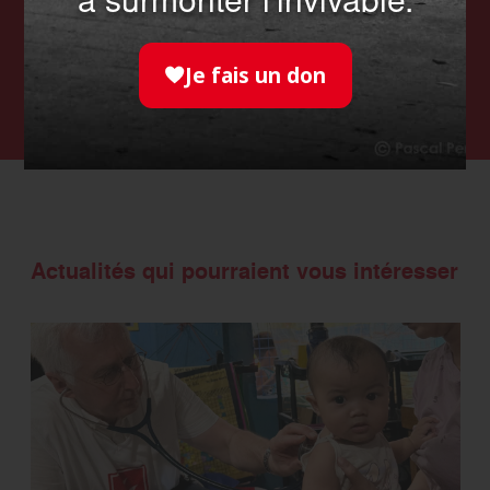
à surmonter l'invivable.
auprès des plus fragiles. Aidez-
nous à les soutenir !
Je fais un don
FAIRE UN DON
Actualités qui pourraient vous intéresser