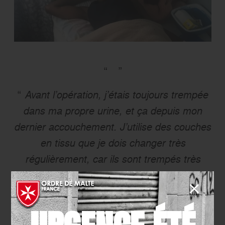
Avant l’opération, j’étais toujours trempée
dans ma propre urine, et ça depuis mon
dernier accouchement. J’utilise des couches
en tissu que je dois changer très
régulièrement, car ils sont trempés très
facilement. Ça rend mon travail très difficile
puisque je me déplace souvent en ville. Je
suis vraiment reconnaissante envers les
personnes qui m’ ont informée de cette