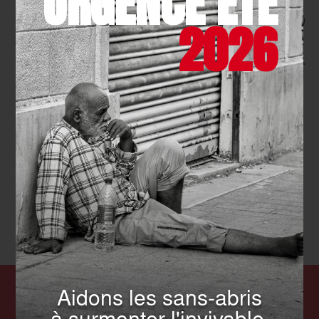
URGENCE ÉTÉ
opération, et qui ont décidé de me prendre en
2026
charge. (…) Avec tous les efforts physiques
que je dois faire, parfois la couche ne suffisait
plus pour retenir l’incontinence. [Grâce à
l’opération], j’espère que mon incontinence
sera entièrement guérie et que je pourrai
retrouver une vie normale (…).
Marie-Hélène
54 ans, patiente
Chaque jour, nous agissons
Aidons les sans-abris