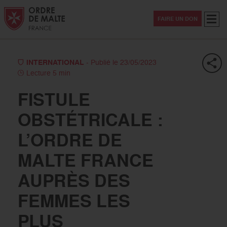
Aller au contenu
Aller à la recherche
Aller au menu
Menu
FAIRE UN DON
INTERNATIONAL
- Publié le 23/05/2023
Lecture 5 min
FISTULE
OBSTÉTRICALE :
L’ORDRE DE
MALTE FRANCE
AUPRÈS DES
FEMMES LES
PLUS