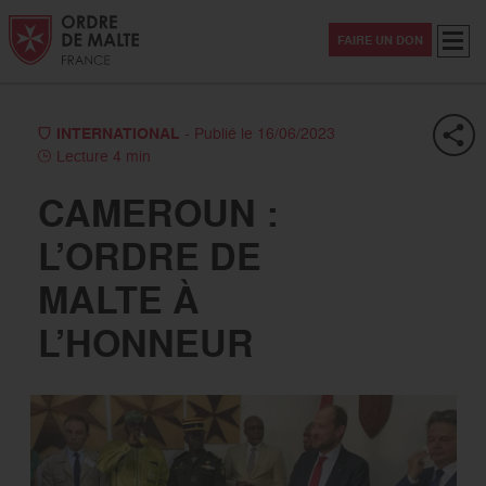
Aller au contenu
Aller à la recherche
Aller au menu
Menu
FAIRE UN DON
INTERNATIONAL
- Publié le 16/06/2023
Lecture 4 min
CAMEROUN :
L’ORDRE DE
MALTE À
L’HONNEUR