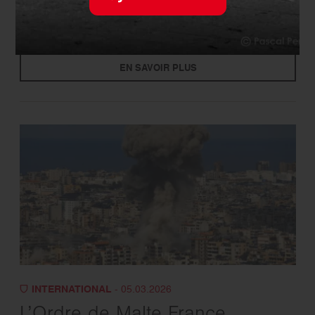
partenariats clés pour de
meilleurs soins
EN SAVOIR PLUS
INTERNATIONAL
- 05.03.2026
L’Ordre de Malte France