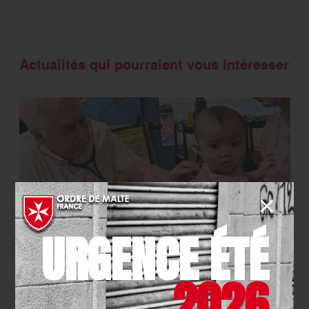
Actualités qui pourraient vous intéresser
URGENCE ÉTÉ
INTERNATIONAL
- 01.04.2026
2026
Santé infantile : mission
médicale au cœur des