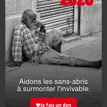
bidonvilles de Manille
EN SAVOIR PLUS
Aidons les sans-abris
à surmonter l'invivable.
INTERNATIONAL
- 16.03.2026
Cameroun : l’Hôpital Saint-Jean
Je fais un don
de Malte concrétise deux