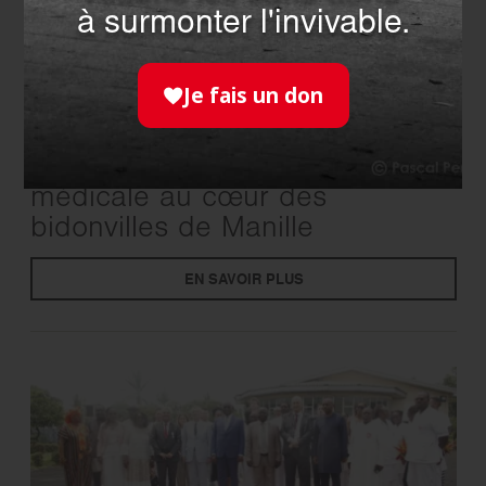
à surmonter l'invivable.
Je fais un don
INTERNATIONAL
- 01.04.2026
Santé infantile : mission
médicale au cœur des
bidonvilles de Manille
EN SAVOIR PLUS