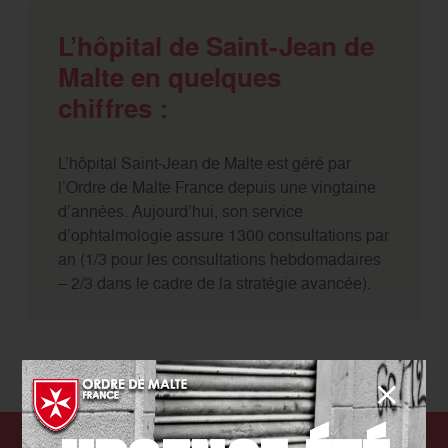
L’hôpital de Saint-Jean de
Malte en quelques
chiffres :
L’hôpital Saint-Jean de Malte est géré par
l’Ordre de Malte France depuis une vingtaine
d’années. Aujourd’hui, son service
d’ophtalmologie assure 1300 consultations par
an (1/3 pour les consultations hebdomadaires
– 2/3 dans le cadre de la stratégie avancée).