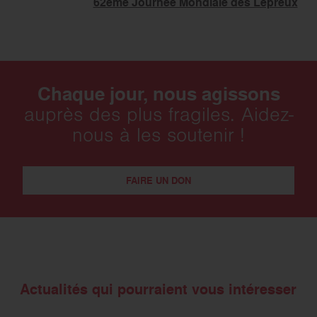
62ème Journée Mondiale des Lépreux
Chaque jour, nous agissons
auprès des plus fragiles. Aidez-
nous à les soutenir !
FAIRE UN DON
Actualités qui pourraient vous intéresser