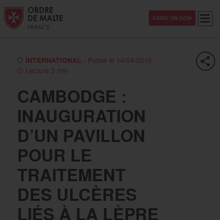
Aller au contenu
Aller à la recherche
Aller au menu
Menu
FAIRE UN DON
INTERNATIONAL
- Publié le 14/04/2015
Lecture 3 min
CAMBODGE :
INAUGURATION
D’UN PAVILLON
POUR LE
TRAITEMENT
DES ULCÈRES
LIÉS À LA LÈPRE