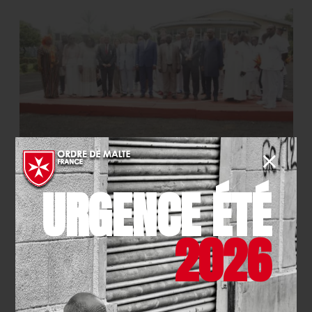
INTERNATIONAL
- 16.03.2026
URGENCE ÉTÉ
Cameroun : l’Hôpital Saint-Jean
de Malte concrétise deux
2026
partenariats clés pour de
meilleurs soins
EN SAVOIR PLUS