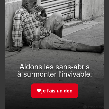
Aidons les sans-abris
INTERNATIONAL
- 05.03.2026
à surmonter l'invivable.
L’Ordre de Malte France
maintient sa présence au
Moyen-Orient
Je fais un don
EN SAVOIR PLUS