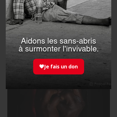
EVÉNEMENT
- 05.05.2026
Vente aux enchères des œuvres
de l’artiste-peintre Patricia de
Boysson
Aidons les sans-abris
EN SAVOIR PLUS
à surmonter l'invivable.
Je fais un don