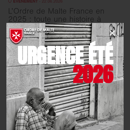
EVÉNEMENT
- 22.06.2026
L’Ordre de Malte France en
2025 : toute une histoire à
retrouver dans le Rapport
d’Activité !
URGENCE ÉTÉ
EN SAVOIR PLUS
2026