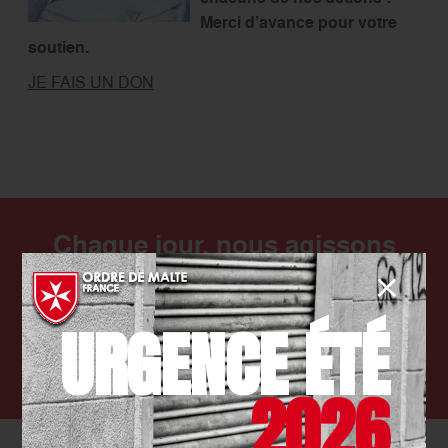
Merci d’avance pour votre
soutien.
JE FAIS UN DON
Chaque jour, nous agissons
auprès des plus fragiles. Aidez-
nous à les soutenir !
URGENCE ÉTÉ
FAIRE UN DON
2026