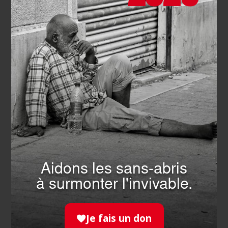
Actualités qui pourraient vous intéresser
Aidons les sans-abris
EVÉNEMENT
- 22.06.2026
à surmonter l'invivable.
L’Ordre de Malte France en
2025 : toute une histoire à
Je fais un don
retrouver dans le Rapport