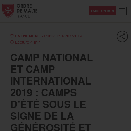
Aller au contenu
Aller à la recherche
Aller au menu
Menu
FAIRE UN DON
EVÉNEMENT
- Publié le 18/07/2019
Lecture 4 min
CAMP NATIONAL
ET CAMP
INTERNATIONAL
2019 : CAMPS
D’ÉTÉ SOUS LE
SIGNE DE LA
GÉNÉROSITÉ ET