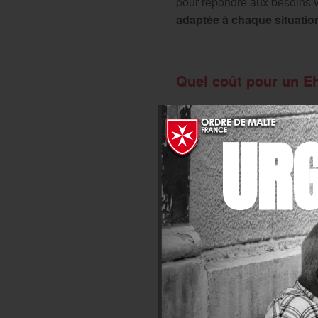
pour répondre aux besoins v
adaptée à chaque situation
Quel coût pour un Eh
Le coût d’un Ehpad en île-d
UR
Paris peut beaucoup varier,
000 euros
par mois en fonct
logement en chambre individu
que les activités culturelle
supplémentaires. Il est donc
La Maison Ferrari tenue par
Le tarif hébergement : Ce t
blanchissage du linge et l’
Le tarif dépendance : Ce 