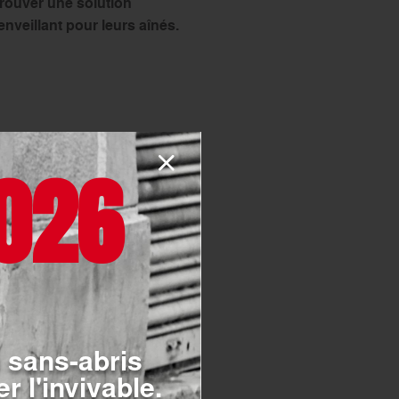
trouver une solution
nveillant pour leurs aînés.
ment. Le tarif des Ehpad à
026
ne un
tarif entre 2 000 et 5
prennent généralement le
 services additionnels, tels
ndrer des coûts
e budget nécessaire.
incts :
on complète, les frais de
e.
 sans-abris
 est défini dans le cadre de
r l'invivable.