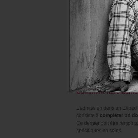
la convention tripartite. C
dépenses liées à la perte
Le tarif soins : Ce tarif 
d’une dotation globale.
Si le budget est limité, il f
France peut être financée en 
d’Autonomie
(APA) ou
l’Ai
personne âgée et de sa fami
Comment faire admet
L’admission dans un Ehpad e
consiste à
compléter un do
Ce dernier doit être rempli 
spécifiques en soins.