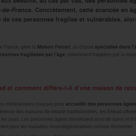
aux besoins, au cas par cas, des personnes âgé
-de-France. Concrètement, cette avancée en âge
 de ces personnes fragiles et vulnérables, alor
e France, gère la
Maison Ferrari
, un Ehpad
spécialisé dans l’
onnes fragilisées par l’âge
, notamment frappées par la mal
d et comment diffère-t-il d’une maison de retra
res médicalisées conçues pour
accueillir des personnes âgée
férence des maisons de retraite traditionnelles, les Ehpad off
les jours. Les personnes âgées bénéficient ainsi de soins et d’
ment pour les maladies neurodégénératives comme Alzheimer.