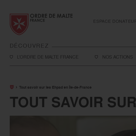
Aller au contenu
Aller à la recherche
Aller au menu
ESPACE DONATEU
DÉCOUVREZ
L’ORDRE DE MALTE FRANCE
NOS ACTIONS
L’Association
Solidarité
Notre histoire
Secourisme
Tout savoir sur les Ehpad en Île-de-France
Rapport d'activité et ressources financières
Sanitaire et médi
TOUT SAVOIR SUR
Notre présence en France
International
Notre présence à l’international
Toutes nos actio
Le réseau Ordre de Malte