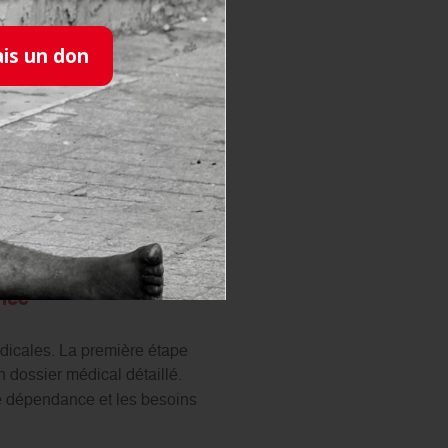
ance englobe toutes les
ais un don
l’établissement sous la forme
 dans un Ehpad en Ile-de-
onnalisée
de ressources de la
nce
dicales. La première étape
 dossier médical détaillé.
 de dépendance et les besoins