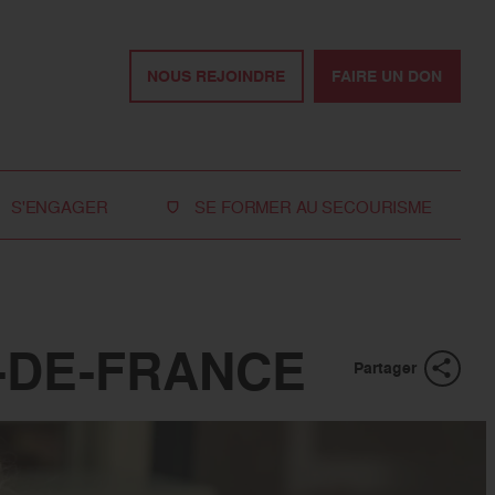
NOUS REJOINDRE
FAIRE UN DON
S'ENGAGER
SE FORMER AU SECOURISME
Devenir bénévole
Je réserve ma formation de secourisme
Devenir secouriste
Nos formations pour les particuliers
bénévole
Nos formations pour les professionnels
E-DE-FRANCE
Rejoindre la délégation
Partager
des jeunes
Travailler avec nous
Tous les moyens de