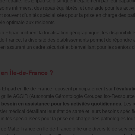
 retraite, les Ehpad se distinguent également par leur capacité
oins infirmiers, des repas équilibrés, et une aide pour les activ
t souvent d’unités spécialisées pour la prise en charge des pat
vie optimale aux résidents.
un Ehpad incluent la localisation géographique, les disponibilit
le-de-France, la diversité des établissements permet de répondre
t en assurant un cadre sécurisé et bienveillant pour les seniors 
 en Île-de-France ?
s Ehpad en Ile-de-France reposent principalement sur
l’évaluat
a grille AGGIR (Autonomie Gérontologie Groupes Iso-Ressources
 besoin en assistance pour les activités quotidiennes.
Les r
er médical détaillant leur état de santé et leurs besoins spécifi
nités spécialisées pour la prise en charge des pathologies lou
 de Malte France en Ile-de-France offre une diversité de services