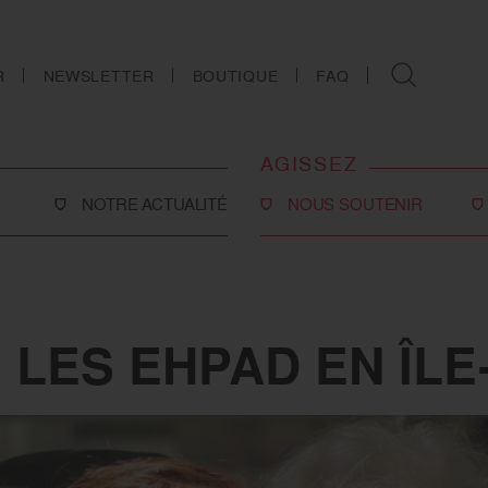
R
NEWSLETTER
BOUTIQUE
FAQ
AGISSEZ
NOTRE ACTUALITÉ
NOUS SOUTENIR
Faire un don
Philanthropie
co-social
Devenir partenaire
 LES EHPAD EN ÎL
Legs, donations et
assurances-vie
ns
Tous les moyens de nous
soutenir