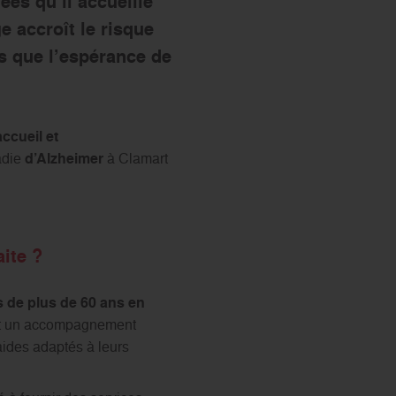
es qu’il accueille
 accroît le risque
s que l’espérance de
accueil et
adie
d’Alzheimer
à Clamart
ite ?
s de plus de 60 ans en
rent un accompagnement
aides adaptés à leurs