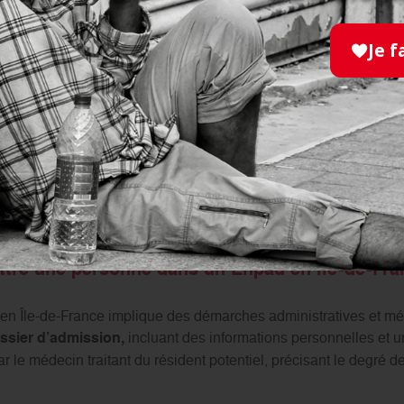
e tarif est à la charge de la personne accueillie. Le tarif dépend
 d’autonomie.
Je f
est entièrement pris en charge par l’assurance maladie et versé à 
aut chercher des informations sur ses droits. En effet, l’admission
partie ou en totalité par des aides sociales :
l’
Allocation Pers
de Sociale à l’Hébergement
(
ASH) variant en fonction du type 
lle.
tre une personne dans un Ehpad en Île-de-Fra
n Île-de-France implique des démarches administratives et mé
ssier d’admission,
incluant des informations personnelles et un
par le médecin traitant du résident potentiel, précisant le degré