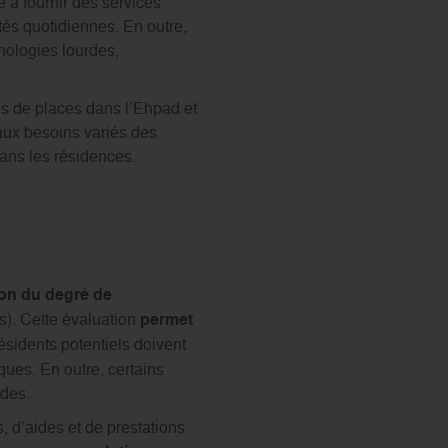
 à fournir des services
ités quotidiennes. En outre,
hologies lourdes,
és de places dans l’Ehpad et
 aux besoins variés des
dans les résidences.
ion du degré de
). Cette évaluation
permet
ésidents potentiels doivent
ques. En outre, certains
rdes.
, d’aides et de prestations