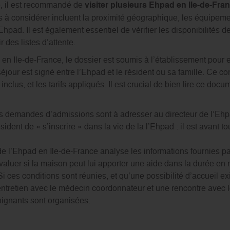
é, il est recommandé de
visiter plusieurs Ehpad en Ile-de-Fra
res à considérer incluent la proximité géographique, les équipeme
hpad. Il est également essentiel de vérifier les disponibilités de
 des listes d’attente.
en Ile-de-France, le dossier est soumis à l’établissement pour 
éjour est signé entre l’Ehpad et le résident ou sa famille. Ce con
nclus, et les tarifs appliqués. Il est crucial de bien lire ce docu
es demandes d’admissions sont à adresser au directeur de l’Ehp
sident de « s’inscrire » dans la vie de la l’Ehpad : il est avant 
e l’Ehpad en Ile-de-France analyse les informations fournies par
valuer si la maison peut lui apporter une aide dans la durée en 
Si ces conditions sont réunies, et qu’une possibilité d’accueil exi
 entretien avec le médecin coordonnateur et une rencontre avec 
ignants sont organisées.