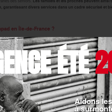
ariés des seniors.
Les familles et les proches peuvent ainsi 
, garantissant divers services dans un cadre sécurisé et bie
pad en Île-de-France ?
e-France va dépendre des prestations proposées par l’établisse
GENCE ÉTÉ
2
 mais son prix moyen est de 3 154 euros par mois et en moyen
ion de la capacité d’accueil de l’établissement. Ces frais com
elle ou partagée, les repas, les aides et les soins de base. Les
s, les sorties organisées, ou des soins spécifiques, peuvent enge
 crucial de bien évaluer les besoins de chacun pour anticiper l
 l’Ordre de Malte France Ile-de-France propose 3 tarifs dist
arif couvre toutes les dépenses relatives à l’hôtellerie, la pensi
animation. Il doit être pris en charge par le résident ou sa famill
Aidons les
tarif dépend du degré de dépendance de la personne hébergée et
à surmonte