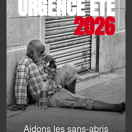
URGENCE ÉTÉ
2026
SOLIDARITÉ
- 22.07.2026
Camp des jeunes : handicap et
fraternité
EN SAVOIR PLUS
TOUTES LES ACTUALITÉS
Aidons les sans-abris