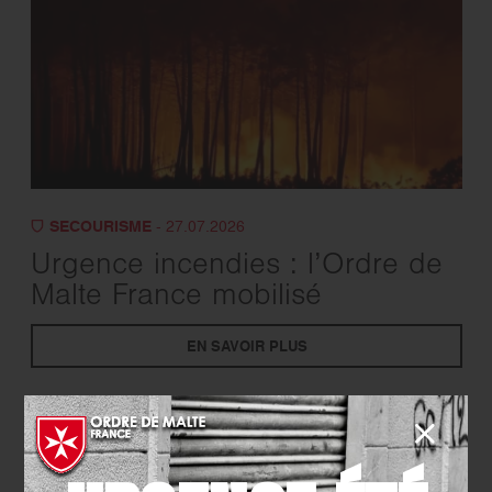
SECOURISME
- 27.07.2026
Urgence incendies : l’Ordre de
Malte France mobilisé
EN SAVOIR PLUS