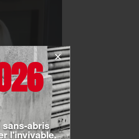
026
 sans-abris
r l'invivable.