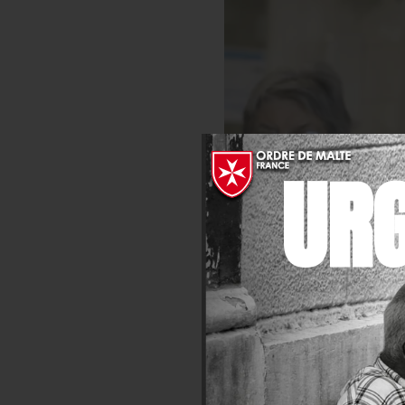
UR
Catherine de Torquat/ PICTOKA