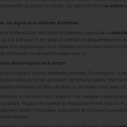
corporelle ou à faire sa toilette. Ce signe est donc
un indice c
e : un signe pour détecter Alzheimer
sion écrite et orale sont aussi les premiers signes de la
maladie
 du mal à trouver le mot juste et s’emmêlera fréquemment les pin
ogique d’un argumentaire et se répétera sans en avoir conscience
icile d’échanger ou de communiquer avec lui.
tation dans l’espace et le temps
 de la semaine n’est pas forcément alarmant. En revanche, la per
souvient plus du temps qui passe, de certaines dates important
capable d’anticiper les fêtes de Noël ou un rendez-vous avec 
difficultés à s’orienter dans l’espace. Par exemple, il pourra fa
sur place, ne plus se souvenir du trajet pour rentrer chez lui. Il 
atement alerter l’entourage, sous peine de retrouver la personn
nxiété intense.
pérage dans l’espace temps sont donc des éléments pouvant
aide