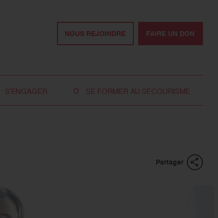
NOUS REJOINDRE
FAIRE UN DON
S'ENGAGER
SE FORMER AU SECOURISME
Devenir bénévole
Je réserve ma formation de secourisme
Devenir secouriste
Nos formations pour les particuliers
bénévole
Nos formations pour les professionnels
Rejoindre la délégation
Partager
des jeunes
Travailler avec nous
Tous les moyens de