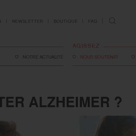
R
NEWSLETTER
BOUTIQUE
FAQ
AGISSEZ
NOTRE ACTUALITÉ
NOUS SOUTENIR
Faire un don
Philanthropie
co-social
Devenir partenaire
ER ALZHEIMER ?
Legs, donations et
assurances-vie
ns
Tous les moyens de nous
soutenir