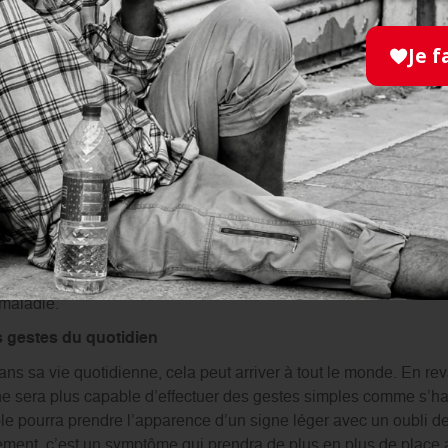
Je f
 synonymes d’un déclin cognitif
 ou d’un numéro de téléphone n’a rien d’anormal si l’on s’en so
heimer
, il ne s’agit pas d’un oubli passager mais bien de l’une
tée au plus tôt
. En effet, ce qui caractérise la dégénérescence n
nformations. On a donc une véritable
perte de la mémoire immé
écents.
ade
atteint de démence de type Alzheimer
multipliera les pri
çon plus ou moins récurrente. Il s’agit d’un
signe avant-coureu
oubles de la mémoire
trop fréquents n’ont rien d’un vieillissem
 maladie.
es gestes du quotidien
ans sa vie quotidienne, cela peut arriver à tout le monde. En re
e sera plus capable d’effectuer des gestes simples comme s’hab
ble pourra prendre l’apparence d’un signe léger avec un oubli de
ment, c’est un symptôme qui prendra de plus en plus de place a