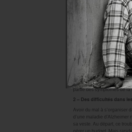
1 – Des pertes de mémoire
Avec l’âge, l’oubli d’un nom
Mais dans la
maladie d’Alz
connues qui
doit être détec
à enregistrer de nouvelles i
se souvenir d’événements r
Les premiers temps, le mal
l’aide à son entourage de fa
détecter Alzheimer
. Des
tr
partie des symptômes de la
2 – Des difficultés dans l
Avoir du mal à s’organiser d
d’une maladie d’Alzheimer n
sa veste. Au départ, ce trou
gérer un budget. Mais rapide