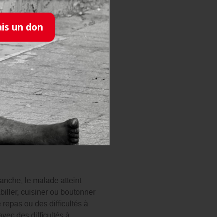
ais un don
uvient à nouveau plus tard.
 des démences les plus
euronale, c’est la difficulté
diate
et une impossibilité à
ses de notes ou demandera de
r
qui doit vous alerter pour
ent normal et peuvent faire
vanche, le malade atteint
iller, cuisiner ou boutonner
 repas ou des difficultés à
vec des difficultés à