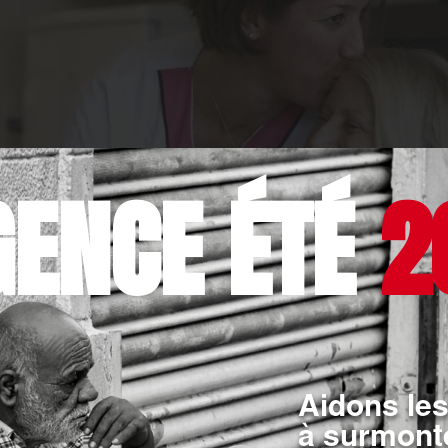
GENCE ÉTÉ
2
Aidons les
à surmonte