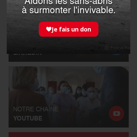
Aidons les sans-abris
à surmonter l'invivable.
Je fais un don
NOTRE PAGE
LINKEDIN
NOTRE CHAÎNE
YOUTUBE