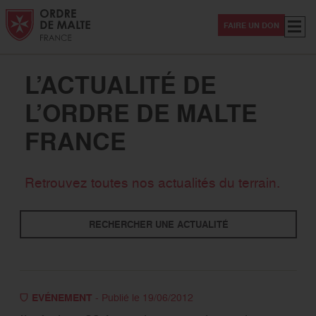
Aller au contenu
Aller à la recherche
Aller au menu
Menu
FAIRE UN DON
L’ACTUALITÉ DE
L’ORDRE DE MALTE
FRANCE
Thématiques
Retrouvez toutes nos actualités du terrain.
Solidarité
Secourisme
International
RECHERCHER UNE ACTUALITÉ
Evénement
Sanitaire -Médico-social
Magazine Hospitaliers
Covid-19
EVÉNEMENT
- Publié le 19/06/2012