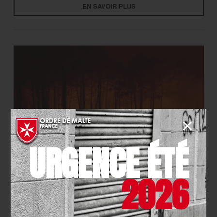
EN SAVOIR PLUS
URGENCE ÉTÉ
SECOURISME
- 27.07.2026
2026
Urgence incendies : l’Ordre de
Malte France mobilisé
EN SAVOIR PLUS