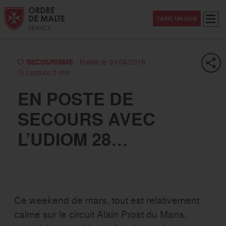
Aller au contenu
Aller à la recherche
Aller au menu
Menu
FAIRE UN DON
SECOURISME
- Publié le 03/04/2018
Lecture 2 min
EN POSTE DE
SECOURS AVEC
L’UDIOM 28…
Ce weekend de mars, tout est relativement
calme sur le circuit Alain Prost du Mans,