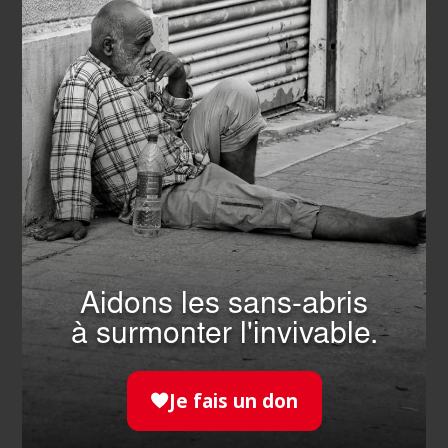
Aidons les sans-abris
SECOURISME
- 07.04.2026
à surmonter l'invivable.
SOLIDARITÉ EN NOUVELLE-
CALÉDONIE : L’ORDRE DE
MALTE FRANCE RENFORCE
Je fais un don
L’ACCÈS AUX SOINS