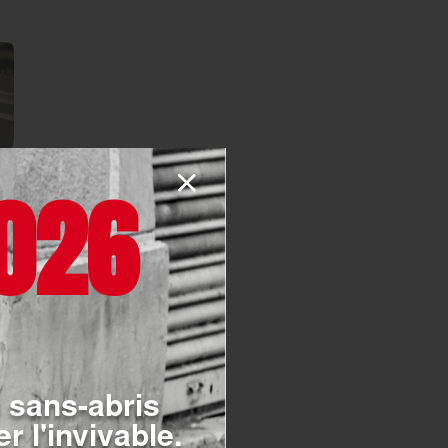
026
let, 200 personnes
 Crozon, en Bretagne, pour
ivités mettant en valeur la
tes, ateliers…
hôpital ou en Maison
 sans-abris
r l'invivable.