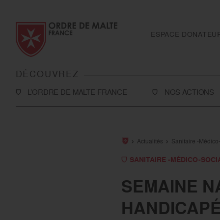
Aller au contenu
Aller à la recherche
Aller au menu
ESPACE DONATEU
DÉCOUVREZ
L’ORDRE DE MALTE FRANCE
NOS ACTIONS
L’Association
Solidarité
Notre histoire
Secourisme
Actualités
Sanitaire -Médico-
Rapport d'activité et ressources
Sanitaire et médic
SANITAIRE -MÉDICO-SOCI
financières
International
SEMAINE N
Notre présence en France
Toutes nos action
HANDICAPÉ
Notre présence à l’international