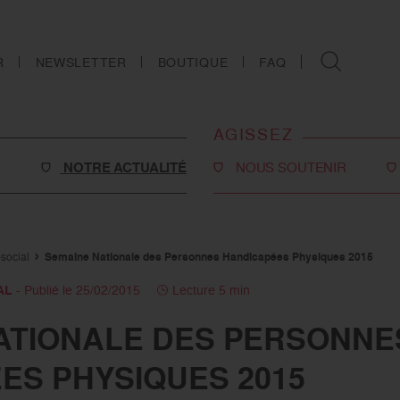
R
NEWSLETTER
BOUTIQUE
FAQ
AGISSEZ
NOTRE ACTUALITÉ
NOUS SOUTENIR
Faire un don
Philanthropie
social
Semaine Nationale des Personnes Handicapées Physiques 2015
o-social
Devenir partenaire
AL
- Publié le 25/02/2015
Lecture 5 min
Legs, donations et
ATIONALE DES PERSONNE
assurances-vie
s
ES PHYSIQUES 2015
Tous les moyens de nous
soutenir