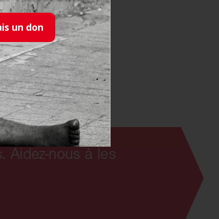
ais un don
A lire aussi :
dicapés se tiendra en France
vice des personnes malades
es malades et leur entourage
. Aidez-nous à les