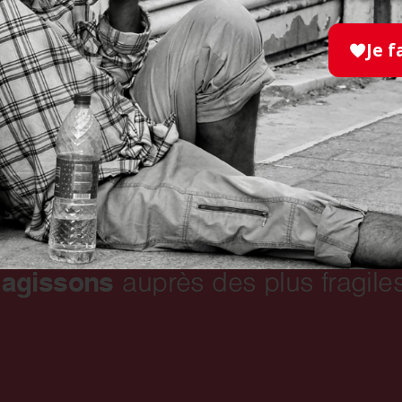
Je f
Le camp international d’été 2015 pour jeunes han
Nos bénévoles au ser
Notre vocation d’hospitaliers : accompagner l
 agissons
auprès des plus fragiles