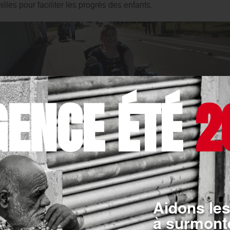
illes pour faciliter les progrès des enfants.
 d’été international pour 200 personnes handicapées
GENCE ÉTÉ
2
rdre de Malte
aura lieu cette année en France. Du 18 au 25 juil
, âgées de 18 à 35 ans, seront accueillies sur la presqu’île de
00 bénévoles venus de 24 pays les accompagneront pour des act
s : sorties en mer, visites des plus beaux sites de la région, fê
andicap pour des jeunes habitués à rester pendant l’année en 
Aidons les
à surmonte