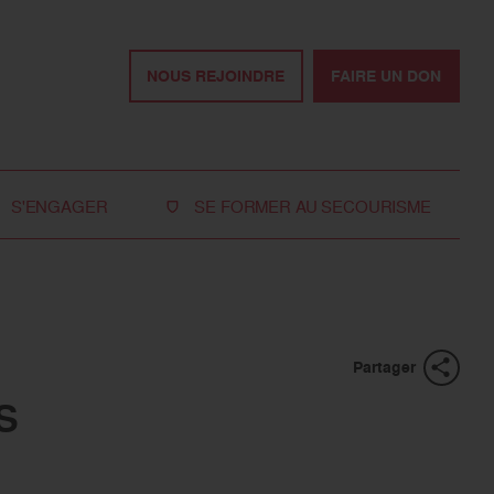
NOUS REJOINDRE
FAIRE UN DON
S'ENGAGER
SE FORMER AU SECOURISME
Devenir bénévole
Je réserve ma formation de secourisme
Devenir secouriste
Nos formations pour les particuliers
bénévole
Nos formations pour les professionnels
Rejoindre la délégation
Partager
des jeunes
S
Travailler avec nous
Tous les moyens de