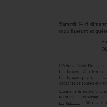
Le réseau Ordre de Malte
Samedi 14 et dimanch
mobiliseront et quêt
En
Ob
L’Ordre de Malte France est 
handicapées. Afin de rester
handicapées physiques
, l’
capacités de soutien et d’
Equipements en domotique, s
les subventions publiques n
programmes
… Découvrez nos