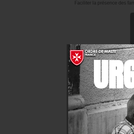
Faciliter la présence des fam
Financer une partie du camp
UR
Le camp international de l’O
handicapées du monde entier
une semaine de vacances. 3
Bretagne sous tous ses aspect
Objectif ?
Dépasser les barrières du h
d’Accueil Spécialisée