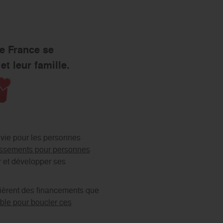
s’engager
e France se
t leur famille.
 vie pour les personnes
issements pour personnes
r et développer ses
uièrent des financements que
ble pour boucler ces