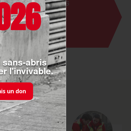
026
. Aidez-nous à les
 sans-abris
r l'invivable.
ais un don