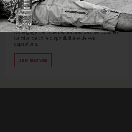
DEVENIR
BÉNÉVOLE
Un engagement sur-mesure près de chez vous en
fonction de votre disponibilité et de vos
aspirations.
JE M'ENGAGE