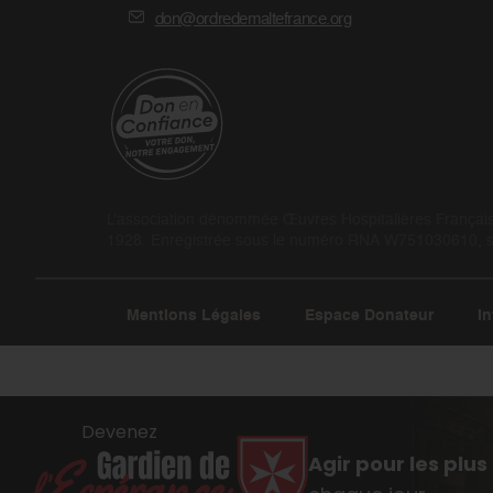
don@ordredemaltefrance.org
L’association dénommée Œuvres Hospitalières Françaises
1928. Enregistrée sous le numéro RNA W751030610, son
Mentions Légales
Espace Donateur
In
Devenez
Agir pour les plus 