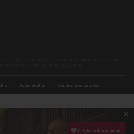
de loi 1901 créée en 1927 et reconnue d’utilité publique depuis
 numéro de SIRET est le 309 802 205 00505.
lité
Accessibilité
Gestion des cookies
Je fais un don mensuel