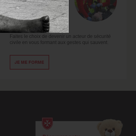
SE
FORMER
Faites le choix de devenir un acteur de sécurité
civile en vous formant aux gestes qui sauvent.
JE ME FORME