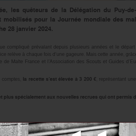
, les quêteurs de la Délégation du Puy-de
t mobilisés pour la Journée mondiale des mal
e 28 janvier 2024.
e compliqué prévalant depuis plusieurs années et le départ
ercice relève à chaque fois d’une gageure. Mais cette année, grâ
dre de Malte France et l’Association des Scouts et Guides d’E
s comptes,
la recette s’est élevée à 3 200 €
, représentant un
et plus spécialement aux nouvelles recrues qui ont permis d’