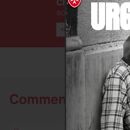
UR
Chaque jour, nous
soutenir !
FAIRE UN DON
Comment agir
avec