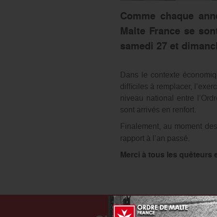
Comme chaque année
Malte France se son
samedi 27 et dimanch
Dans le contexte économiqu
difficiles à remplacer, l’ex
niveau national entre l’Or
sont arrivés en renfort.
Finalement, au moment de
rapport à l’an passé.
Merci à tous les quêteurs 