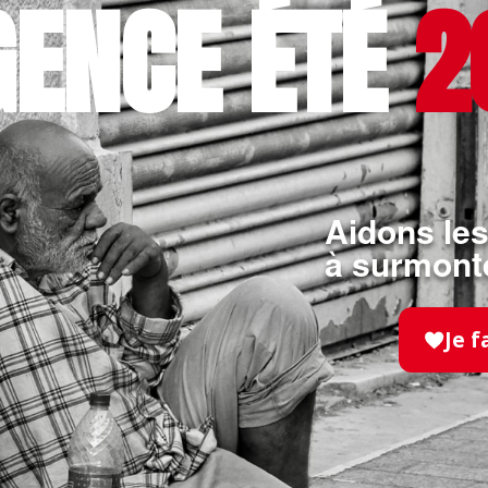
GENCE ÉTÉ
2
 agissons
auprès des plus fragiles
Aidons les
à surmonte
Je f
 nous ?