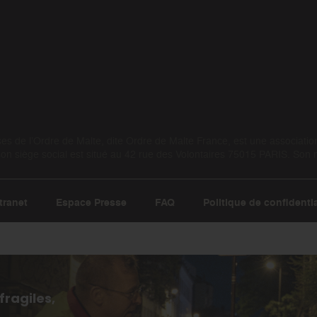
 de l’Ordre de Malte, dite Ordre de Malte France, est une association 
 siège social est situé au 42 rue des Volontaires 75015 PARIS. Son
tranet
Espace Presse
FAQ
Politique de confidentia
fragiles,