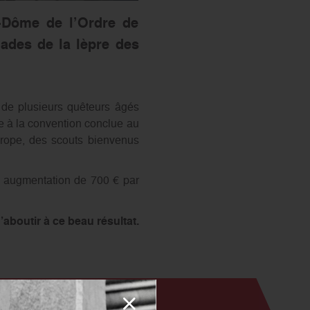
-Dôme de l’Ordre de
ades de la lèpre des
 de plusieurs quêteurs âgés
ce à la convention conclue au
urope, des scouts bienvenus
e augmentation de 700 € par
aboutir à ce beau résultat.