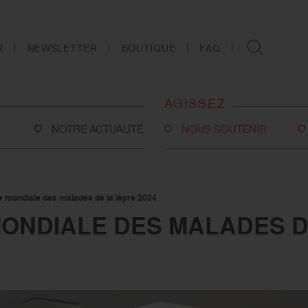
R
NEWSLETTER
BOUTIQUE
FAQ
AGISSEZ
NOTRE ACTUALITÉ
NOUS SOUTENIR
Faire un don
Philanthropie
 mondiale des malades de la lèpre 2024
co-social
Devenir partenaire
ONDIALE DES MALADES D
Legs, donations et
assurances-vie
ns
Tous les moyens de nous
soutenir