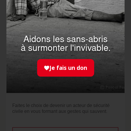
Un engagement sur-mesure près de chez vous en
fonction de votre disponibilité et de vos aspirations.
JE M'ENGAGE
Aidons les sans-abris
à surmonter l'invivable.
Je fais un don
SE
FORMER
Faites le choix de devenir un acteur de sécurité
civile en vous formant aux gestes qui sauvent.