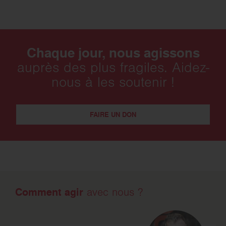
Chaque jour, nous agissons
auprès des plus fragiles. Aidez-
nous à les soutenir !
FAIRE UN DON
Comment agir
avec nous ?