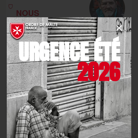
NOUS
SOUTENIR
URGENCE ÉTÉ
Faire un don, c’est soutenir l’action de nos
bénévoles. Ils nous permettent d'aider chaque
année des millions de personnes.
2026
JE FAIS UN DON
DEVENIR
BÉNÉVOLE