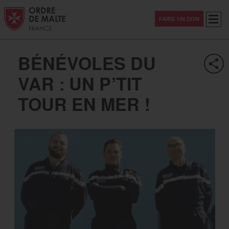
Aller au contenu
Aller à la recherche
Aller au menu
Menu
FAIRE UN DON
BÉNÉVOLES DU
VAR : UN P’TIT
TOUR EN MER !