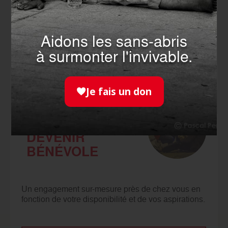
Faire un don, c’est soutenir l’action de nos
bénévoles. Ils nous permettent d'aider chaque
année des millions de personnes.
Aidons les sans-abris
à surmonter l'invivable.
JE FAIS UN DON
Je fais un don
DEVENIR
BÉNÉVOLE
Un engagement sur-mesure près de chez vous en
fonction de votre disponibilité et de vos aspirations.