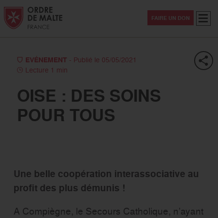
Aller au contenu
Aller à la recherche
Aller au menu
Menu
FAIRE UN DON
EVÉNEMENT
- Publié le 05/05/2021
Lecture 1 min
OISE : DES SOINS
POUR TOUS
Une belle coopération interassociative au
profit des plus démunis !
A Compiègne, le Secours Catholique, n’ayant