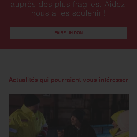
auprès des plus fragiles. Aidez-
nous à les soutenir !
FAIRE UN DON
Actualités qui pourraient vous intéresser