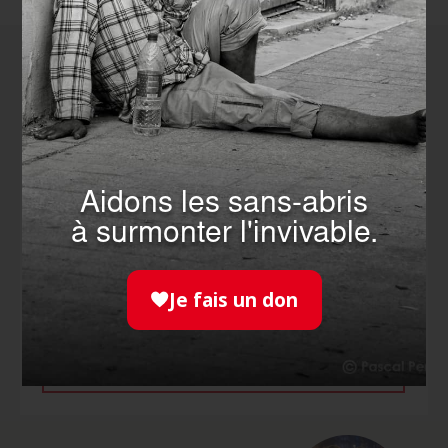
Comment agir
avec nous ?
NOUS
SOUTENIR
Aidons les sans-abris
à surmonter l'invivable.
Faire un don, c’est soutenir l’action de nos
bénévoles. Ils nous permettent d'aider chaque
Je fais un don
année des millions de personnes.
JE FAIS UN DON