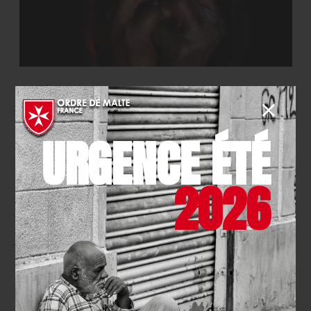
EVÉNEMENT
- 31.12.2025
Journées mondiales de la lèpre
et des grandes maladies
URGENCE ÉTÉ
endémiques 2026
2026
EN SAVOIR PLUS
TOUTES LES ACTUALITÉS