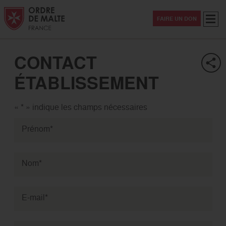
Aller au contenu
Aller à la recherche
Aller au menu
Menu
FAIRE UN DON
CONTACT
ÉTABLISSEMENT
«
*
» indique les champs nécessaires
Prénom
*
Nom
*
E-mail
*