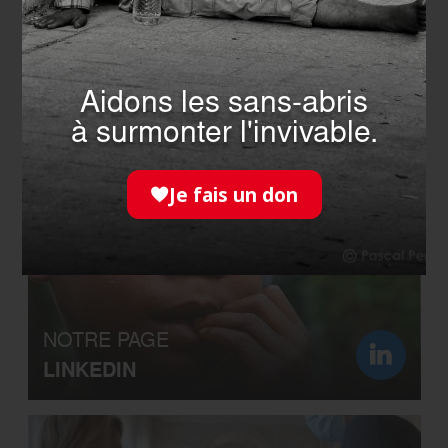
Aidons les sans-abris
NOTRE COMMUNAUTÉ
à surmonter l'invivable.
FACEBOOK
Je fais un don
NOTRE PAGE
LINKEDIN