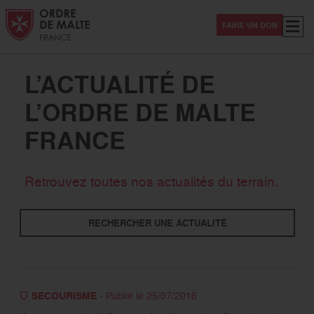
Aller au contenu
Aller à la recherche
Aller au menu
Menu
FAIRE UN DON
L’ACTUALITÉ DE
L’ORDRE DE MALTE
FRANCE
Thématiques
Retrouvez toutes nos actualités du terrain.
Solidarité
Secourisme
International
RECHERCHER UNE ACTUALITÉ
Evénement
Sanitaire -Médico-social
Magazine Hospitaliers
Covid-19
SECOURISME
- Publié le 25/07/2016