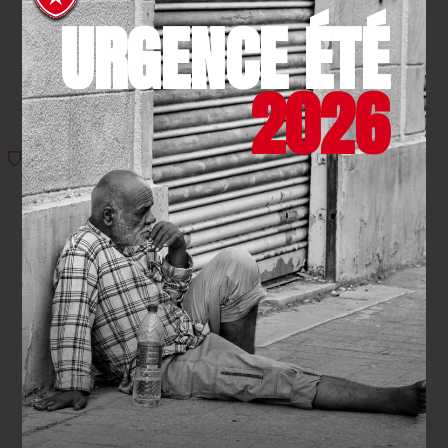
URGENCE ÉTÉ
JE FAIS UN DON
2026
DEVENIR
BÉNÉVOLE
Un engagement sur-mesure près de chez vous en
fonction de votre disponibilité et de vos aspirations.
JE M'ENGAGE