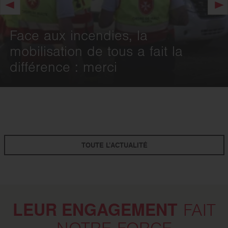
Image précédente
Im
Face aux incendies, la
mobilisation de tous a fait la
différence : merci
TOUTE L’ACTUALITÉ
LEUR ENGAGEMENT
FAIT