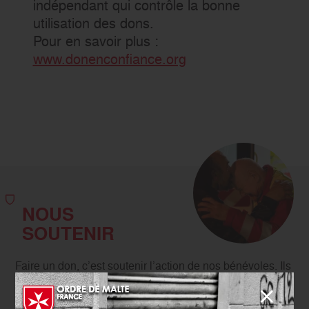
indépendant qui contrôle la bonne
utilisation des dons.
Pour en savoir plus :
www.donenconfiance.org
NOUS
SOUTENIR
Faire un don, c’est soutenir l’action de nos bénévoles. Ils
nous permettent d'aider chaque année des millions de
personnes.