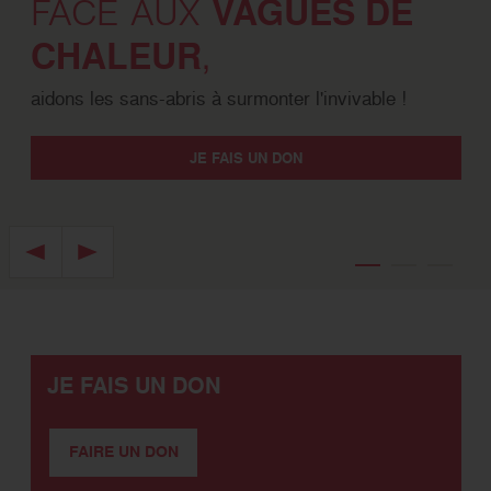
VAGUES DE
FACE AUX
CHALEUR
,
aidons les sans-abris à surmonter l'invivable !
JE FAIS UN DON
Image précédente
Image suivante
JE FAIS UN DON
FAIRE UN DON