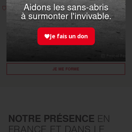
Aidons les sans-abris
SE FORMER
à surmonter l'invivable.
Faites le choix de devenir un acteur de sécurité civile en
vous formant aux gestes qui sauvent.
Je fais un don
JE ME FORME
NOTRE PRÉSENCE
EN
FRANCE
ET DANS LE